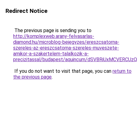
Redirect Notice
The previous page is sending you to
http://komplexweb.arany-felvasarlas-
diamond.hu/microblog-bejegyzes/ereszcsatorna-
szereles-az-ereszcsatorna-szereles-muveszete-
amikor-a-szakertelem-talalkozik-a-
precizitassal/budapest/aquincum/dSVBRiUxMCVER
If you do not want to visit that page, you can
return to
the previous page
.