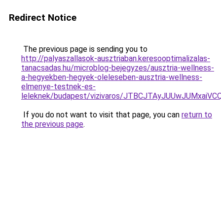
Redirect Notice
The previous page is sending you to
http://palyaszallasok-ausztriaban.keresooptimalizalas-
tanacsadas.hu/microblog-bejegyzes/ausztria-wellness-
a-hegyekben-hegyek-oleleseben-ausztria-wellness-
elmenye-testnek-es-
leleknek/budapest/vizivaros/JTBCJTAyJUUwJUMxa
If you do not want to visit that page, you can
return to
the previous page
.